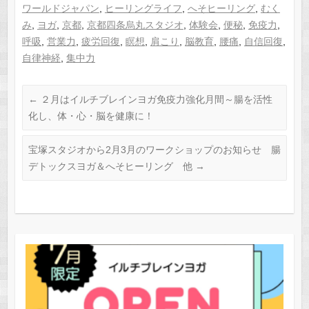
ワールドジャパン
,
ヒーリングライフ
,
へそヒーリング
,
むく
み
,
ヨガ
,
京都
,
京都四条烏丸スタジオ
,
体験会
,
便秘
,
免疫力
,
呼吸
,
営業力
,
疲労回復
,
瞑想
,
肩こり
,
脳教育
,
腰痛
,
自信回復
,
自律神経
,
集中力
←
２月はイルチブレインヨガ免疫力強化月間～腸を活性
化し、体・心・脳を健康に！
宝塚スタジオから2月3月のワークショップのお知らせ 腸
デトックスヨガ＆へそヒーリング 他
→