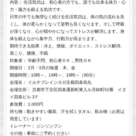
内容： 生活気功は、初心者の方でも、誰でも出来る体力・心
力・脳力を鍛える気功です。
日常の中でも無理なく続ける生活気功は、体の気の流れを良
くし、体が柔らかくなって姿勢も良くなります。そして呼吸
が深くなり、心が穏やかになってストレスが解消します。身
体を鍛えながら集中力、行動力が高まります。
期待できる効果：冷え、便秘、ダイエット、ストレス解消、
肩こり、腰痛、不眠
対象者： 年齢不問、初心者ＯＫ，男性ＯＫ
開催日： 2月・3月の毎週 木、金
開催時間：10時～、14時～、18時～（90分）
会場名： イルチブレインヨガ京都四条烏丸
会場住所： 京都市下京区四条通新町東入ル月鉾町52番 イヌ
イ四条ビル 3Ｆ
参加費： 1,000円
持ち物：動きやすい服装、汗を拭くタオル、飲み物（お茶は
用意しています）
トレーナー： ジンソンフン
その他：事前にご予約ください