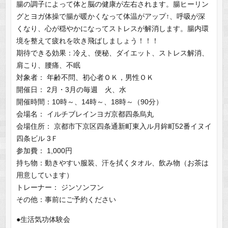
腸の調子によって体と脳の健康が左右されます。腸ヒーリン
グとヨガ体操で腸が暖かくなって体温がアップ↑、呼吸が深
くなり、心が穏やかになってストレスが解消します。腸内環
境を整えて疲れを吹き飛ばしましょう！！！
期待できる効果：冷え、便秘、ダイエット、ストレス解消、
肩こり、腰痛、不眠
対象者： 年齢不問、初心者ＯＫ，男性ＯＫ
開催日： 2月・3月の毎週 火、水
開催時間：10時～、14時～、18時～（90分）
会場名： イルチブレインヨガ京都四条烏丸
会場住所： 京都市下京区四条通新町東入ル月鉾町52番イヌイ
四条ビル 3Ｆ
参加費： 1,000円
持ち物：動きやすい服装、汗を拭くタオル、飲み物（お茶は
用意しています）
トレーナー： ジンソンフン
その他：事前にご予約ください
●生活気功体験会