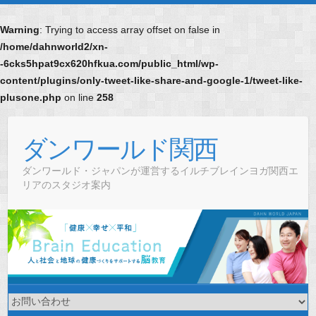
Warning
: Trying to access array offset on false in
/home/dahnworld2/xn-
-6cks5hpat9cx620hfkua.com/public_html/wp-
content/plugins/only-tweet-like-share-and-google-1/tweet-like-
plusone.php
on line
258
Skip
to
ダンワールド関西
content
ダンワールド・ジャパンが運営するイルチブレインヨガ関西エ
リアのスタジオ案内