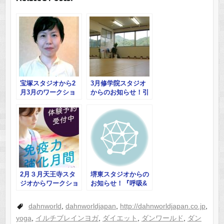
宝塚スタジオから2
3月修学院スタジオ
月3月のワークショ
からのお知らせ！引
ップのお知らせ 腸
き寄せの法則「チェ
デトックスヨガ＆へ
ンジ」上映会と実践
そヒーリング 他
法講座
2月３月天王寺スタ
堺東スタジオからの
ジオからワークショ
お知らせ！『呼吸&
ップのお知らせ！か
瞑想』 オーラ撮影
んたん！！体幹ヨガ
付き！
dahnworld
,
dahnworldjapan
,
http://dahnworldjapan.co.jp
,
yoga
,
イルチブレインヨガ
,
ダイエット
,
ダンワールド
,
ダン