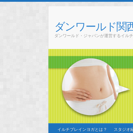
Skip
to
content
ダンワールド関
ダンワールド・ジャパンが運営するイル
イルチブレインヨガとは？
スタジオ