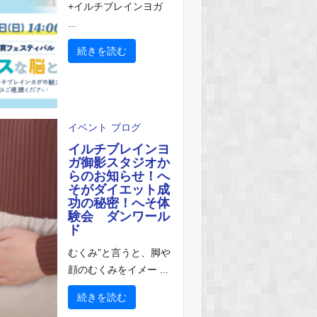
+イルチブレインヨガ
...
続きを読む
イベント
ブログ
イルチブレインヨ
ガ御影スタジオか
らのお知らせ！へ
そがダイエット成
功の秘密！へそ体
験会 ダンワール
ド
むくみ”と言うと、脚や
顔のむくみをイメー ...
続きを読む