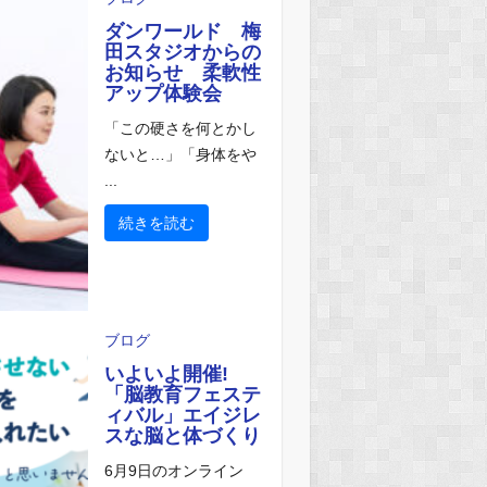
ダンワールド 梅
田スタジオからの
お知らせ 柔軟性
アップ体験会
「この硬さを何とかし
ないと…」「身体をや
...
続きを読む
ブログ
いよいよ開催!
「脳教育フェステ
ィバル」エイジレ
スな脳と体づくり
6月9日のオンライン