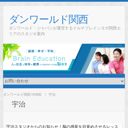
Skip
to
ダンワールド関西
content
ダンワールド・ジャパンが運営するイルチブレインヨガ関西エ
リアのスタジオ案内
ダンワールド関西 HOME
宇治
宇治
宇治スタジオからのお知らせ！脳の感覚を目覚めさせるレッス