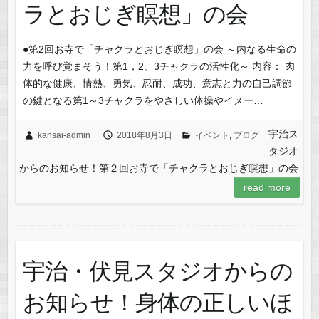
ラとおじぎ瞑想」の会
●第2回お寺で「チャクラとおじぎ瞑想」の会 ～内なる生命の
力を呼び覚まそう！第1，2、3チャクラの活性化～ 内容： 肉
体的な健康、情熱、勇気、忍耐、成功、意志と力の自己調節
の鍵となる第1～3チャクラをやさしい体操やイメー…
宇治ス
kansai-admin
2018年8月3日
イベント
,
ブログ
タジオ
からのお知らせ！第２回お寺で「チャクラとおじぎ瞑想」の会
read more
宇治・伏見スタジオからの
お知らせ！身体の正しいほ