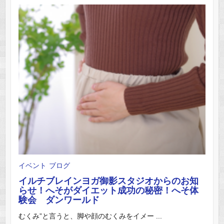
イベント
ブログ
イルチブレインヨガ御影スタジオからのお知
らせ！へそがダイエット成功の秘密！へそ体
験会 ダンワールド
むくみ”と言うと、脚や顔のむくみをイメー ...