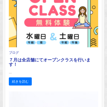
ブログ
７月は全店舗にてオープンクラスを行いま
す！
...
続きを読む