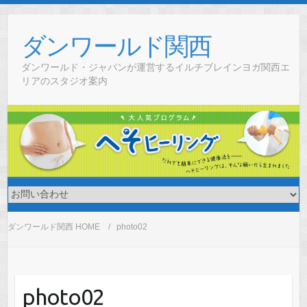
Skip
to
ダンワールド関西
content
ダンワールド・ジャパンが運営するイルチブレインヨガ関西エ
リアのスタジオ案内
ダンワールド関西 HOME
photo02
photo02