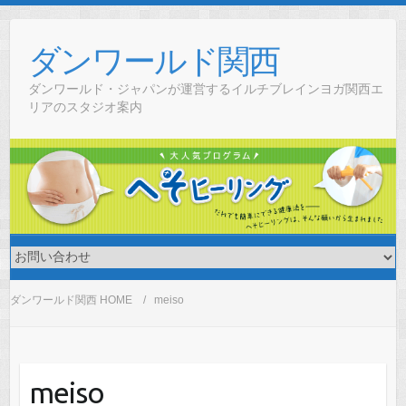
Skip
to
ダンワールド関西
content
ダンワールド・ジャパンが運営するイルチブレインヨガ関西エ
リアのスタジオ案内
ダンワールド関西 HOME
meiso
meiso