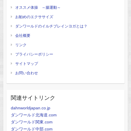
オススメ体操 ～腸運動～
お勧めのエクササイズ
ダンワールドのイルチブレインヨガとは？
会社概要
リンク
プライバシーポリシー
サイトマップ
お問い合わせ
関連サイトリンク
dahnworldjapan.co.jp
ダンワールド北海道.com
ダンワールド関東.com
ダンワールド中部.com