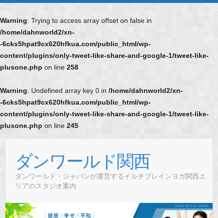
Warning
: Trying to access array offset on false in
/home/dahnworld2/xn-
-6cks5hpat9cx620hfkua.com/public_html/wp-
content/plugins/only-tweet-like-share-and-google-1/tweet-like-
plusone.php
on line
258
Warning
: Undefined array key 0 in
/home/dahnworld2/xn-
-6cks5hpat9cx620hfkua.com/public_html/wp-
content/plugins/only-tweet-like-share-and-google-1/tweet-like-
plusone.php
on line
245
Skip
to
ダンワールド関西
content
ダンワールド・ジャパンが運営するイルチブレインヨガ関西エ
リアのスタジオ案内