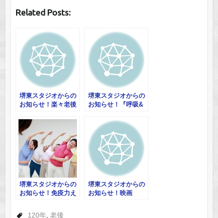
Related Posts:
堺東スタジオからの
堺東スタジオからの
お知らせ！楽々老後
お知らせ！『呼吸&
セミナー
瞑想』 オーラ撮影
付き！
堺東スタジオからの
堺東スタジオからの
お知らせ！免疫力え
お知らせ！映画
をUPして花粉症を
『CHANGE』上映会
ぶっとばせ！ 他
＆引き寄せの法則実
120年
,
老後