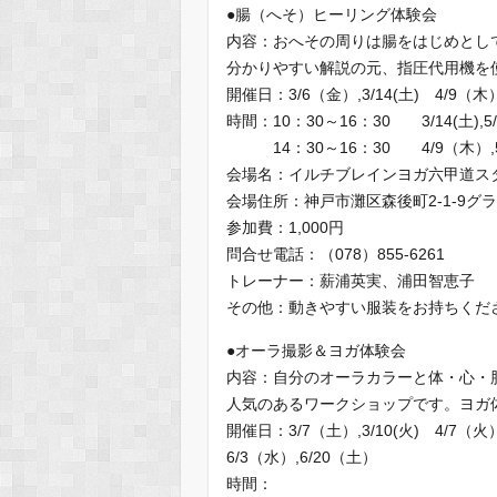
●腸（へそ）ヒーリング体験会
内容：おへその周りは腸をはじめとし
分かりやすい解説の元、指圧代用機を
開催日：3/6（金）,3/14(土) 4/9（木
時間：10：30～16：30 3/14(土),5
14：30～16：30 4/9（木）,5/
会場名：イルチブレインヨガ六甲道ス
会場住所：神戸市灘区森後町2-1-9グ
参加費：1,000円
問合せ電話：（078）855-6261
トレーナー：薪浦英実、浦田智恵子
その他：動きやすい服装をお持ちくだ
●オーラ撮影＆ヨガ体験会
内容：自分のオーラカラーと体・心・
人気のあるワークショップです。ヨガ
開催日：3/7（土）,3/10(火) 4/7（
6/3（水）,6/20（土）
時間：