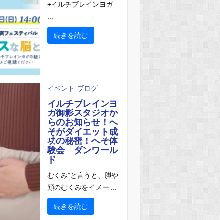
+イルチブレインヨガ
...
続きを読む
イベント
ブログ
イルチブレインヨ
ガ御影スタジオか
らのお知らせ！へ
そがダイエット成
功の秘密！へそ体
験会 ダンワール
ド
むくみ”と言うと、脚や
顔のむくみをイメー ...
続きを読む