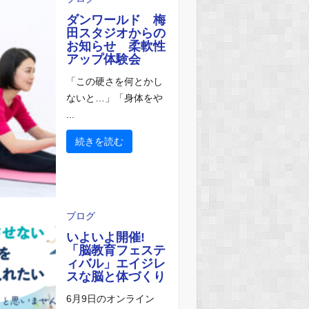
ダンワールド 梅
田スタジオからの
お知らせ 柔軟性
アップ体験会
「この硬さを何とかし
ないと…」「身体をや
...
続きを読む
ブログ
いよいよ開催!
「脳教育フェステ
ィバル」エイジレ
スな脳と体づくり
6月9日のオンライン