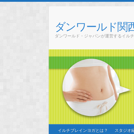
Skip
to
content
ダンワールド関
ダンワールド・ジャパンが運営するイル
イルチブレインヨガとは？
スタジオ