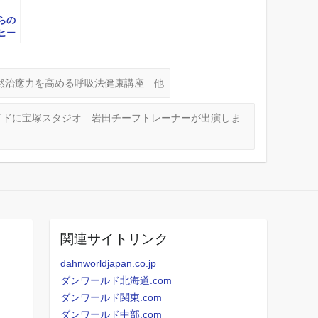
らの
ヒー
おへ
！冷
然治癒力を高める呼吸法健康講座 他
イドに宝塚スタジオ 岩田チーフトレーナーが出演しま
関連サイトリンク
dahnworldjapan.co.jp
ダンワールド北海道.com
ダンワールド関東.com
ダンワールド中部.com