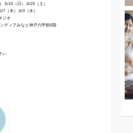
）,5/10（日）,6/20（土）
,5/7（木）,6/3（水）
タジオ
ランディアみなと神戸六甲館6階
さい