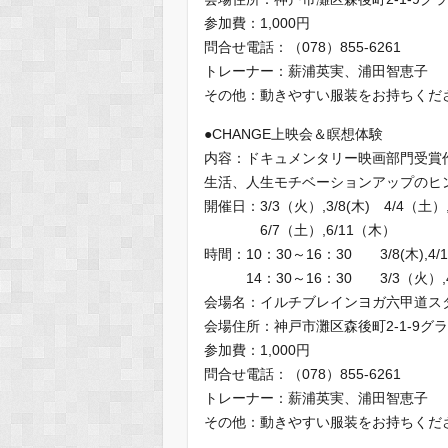
参加費：1,000円
問合せ電話：（078）855-6261
トレーナー：薪浦英実、浦田智恵子
その他：動きやすい服装をお持ちくだ
●CHANGE上映会＆瞑想体験
内容：ドキュメンタリー映画部門受賞
生活、人生モチベーションアップのヒ
開催日：3/3（火）,3/8(木) 4/4（土
6/7（土）,6/11（木）
時間：10：30～16：30 3/8(木),4/
14：30～16：30 3/3（火）,4/
会場名：イルチブレインヨガ六甲道ス
会場住所：神戸市灘区森後町2-1-9グ
参加費：1,000円
問合せ電話：（078）855-6261
トレーナー：薪浦英実、浦田智恵子
その他：動きやすい服装をお持ちくだ