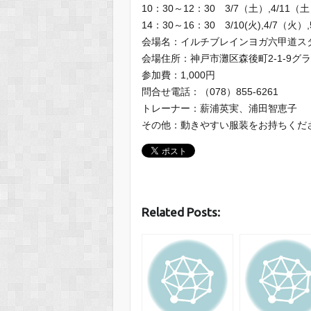
10：30～12：30 3/7（土）,4/11（土
14：30～16：30 3/10(火),4/7（火）
会場名：イルチブレインヨガ六甲道ス
会場住所：神戸市灘区森後町2-1-9グ
参加費：1,000円
問合せ電話：（078）855-6261
トレーナー：薪浦英実、浦田智恵子
その他：動きやすい服装をお持ちくだ
Related Posts: