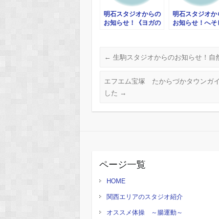
明石スタジオからの
明石スタジオか
お知らせ！《ヨガの
お知らせ！へそ
日ワンコイン体験
リング体験会 
会》4.8がつく日は
そから血行改善
500円体験キャンペ
え対策講座 他
←
生駒スタジオからのお知らせ！自
ーン
エフエム宝塚 たからづかタウンガ
した
→
ページ一覧
HOME
関西エリアのスタジオ紹介
オススメ体操 ～腸運動～