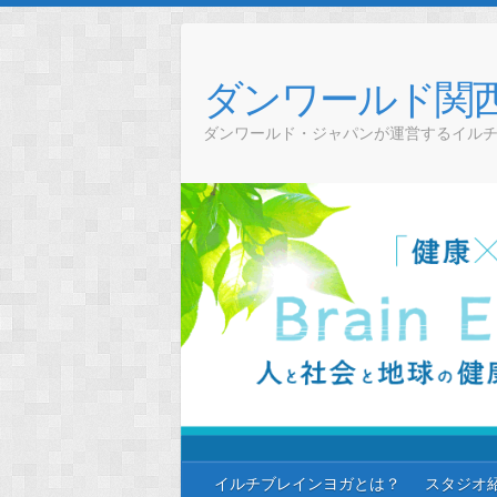
Skip
to
content
ダンワールド関
ダンワールド・ジャパンが運営するイル
イルチブレインヨガとは？
スタジオ