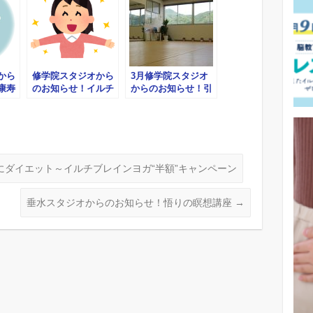
から
修学院スタジオから
3月修学院スタジオ
康寿
のお知らせ！イルチ
からのお知らせ！引
他
ブレインヨガで疲
き寄せの法則「チェ
れ、ストレスさよう
ンジ」上映会と実践
なら･･･今年の疲れ
法講座
は今年のうちにスッ
キリさせましょ
う！！
ダイエット～イルチブレインヨガ“半額”キャンペーン
垂水スタジオからのお知らせ！悟りの瞑想講座
→