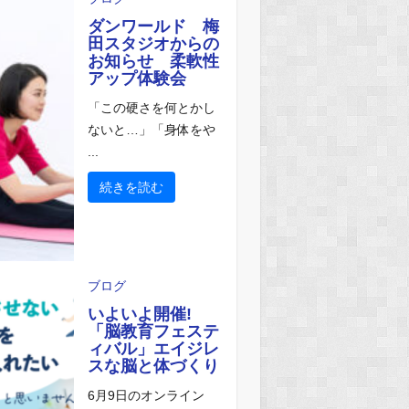
ダンワールド 梅
田スタジオからの
お知らせ 柔軟性
アップ体験会
「この硬さを何とかし
ないと…」「身体をや
...
続きを読む
ブログ
いよいよ開催!
「脳教育フェステ
ィバル」エイジレ
スな脳と体づくり
6月9日のオンライン