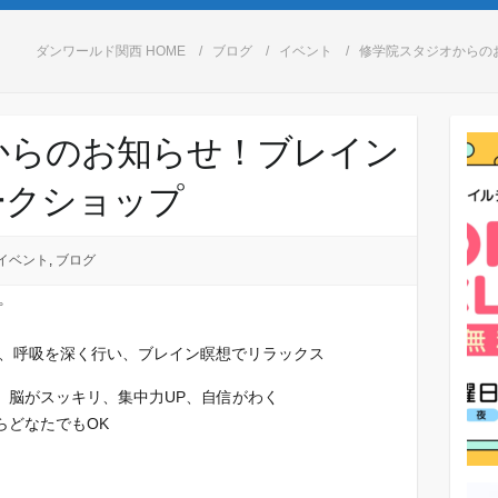
ダンワールド関西 HOME
ブログ
イベント
修学院スタジオからの
からのお知らせ！ブレイン
ークショップ
イベント
,
ブログ
プ
え、呼吸を深く行い、ブレイン瞑想でリラックス
、脳がスッキリ、集中力UP、自信がわく
らどなたでもOK