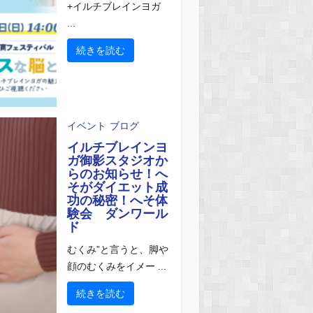
+イルチブレインヨガ
...
続きを読む
イベント
ブログ
イルチブレインヨ
ガ御影スタジオか
らのお知らせ！へ
そがダイエット成
功の秘密！へそ体
験会 ダンワール
ド
むくみ”と言うと、脚や
顔のむくみをイメー ...
続きを読む