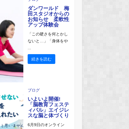
ダンワールド 梅
田スタジオからの
お知らせ 柔軟性
アップ体験会
「この硬さを何とかし
ないと…」「身体をや
...
続きを読む
ブログ
いよいよ開催!
「脳教育フェステ
ィバル」エイジレ
スな脳と体づくり
6月9日のオンライン