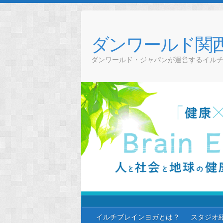
Skip
to
content
ダンワールド関
ダンワールド・ジャパンが運営するイル
イルチブレインヨガとは？
スタジオ