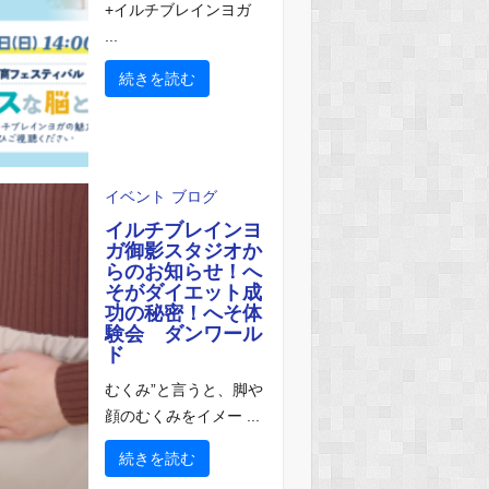
+イルチブレインヨガ
...
続きを読む
イベント
ブログ
イルチブレインヨ
ガ御影スタジオか
らのお知らせ！へ
そがダイエット成
功の秘密！へそ体
験会 ダンワール
ド
むくみ”と言うと、脚や
顔のむくみをイメー ...
続きを読む