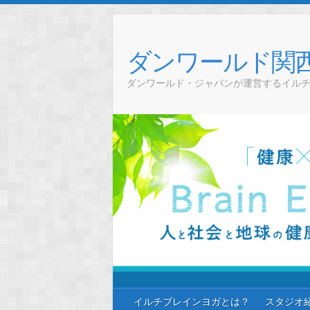
Skip
to
content
ダンワールド関
ダンワールド・ジャパンが運営するイル
イルチブレインヨガとは？
スタジオ