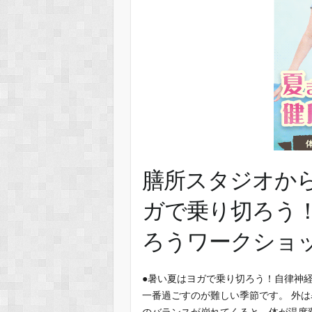
膳所スタジオか
ガで乗り切ろう
ろうワークショ
●暑い夏はヨガで乗り切ろう！自律神
一番過ごすのが難しい季節です。 外
のバランスが崩れてくると、体が温度