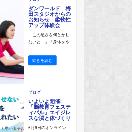
ダンワールド 梅
田スタジオからの
お知らせ 柔軟性
アップ体験会
「この硬さを何とかし
ないと…」「身体をや
...
続きを読む
ブログ
いよいよ開催!
「脳教育フェステ
ィバル」エイジレ
スな脳と体づくり
6月9日のオンライン