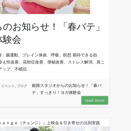
らのお知らせ！「春バテ」
体験会
容：腸運動、ブレイン体操、呼吸、瞑想 期待できる効
冷え性改善、花粉症改善、便秘改善、ストレス解消、肩こ
アップ、不眠症…
姫路スタジオからのお知らせ！「春バ
イベント
,
ブログ
テ」すっきり！ヨガ体験会
read more
ｈａｎｇｅ（チェンジ）』上映会＆引き寄せの法則実践