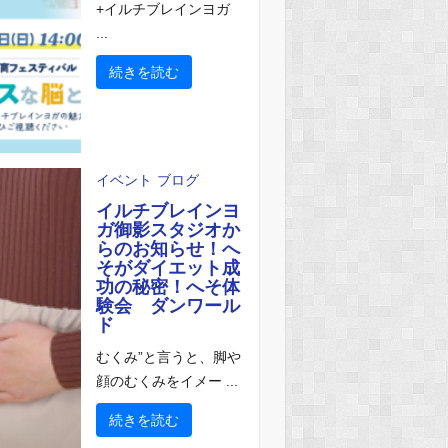
+イルチブレインヨガ
...
続きを読む
イベント
ブログ
イルチブレインヨ
ガ御影スタジオか
らのお知らせ！へ
そがダイエット成
功の秘密！へそ体
験会 ダンワール
ド
むくみ”と言うと、脚や
顔のむくみをイメー ...
続きを読む