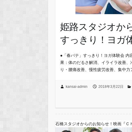
姫路スタジオか
すっきり！ヨガ
●「春バテ」すっきり！ヨガ体験会 内
果：体のだるさ解消、イライラ改善、
り・腰痛改善、慢性疲労改善、集中力
kansai-admin
2018年3月22日
石橋スタジオからのお知らせ！映画『Ｃ