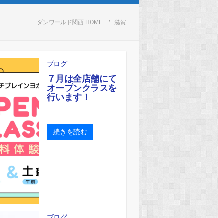
ダンワールド関西 HOME
滋賀
ブログ
７月は全店舗にて
オープンクラスを
行います！
...
続きを読む
ブログ