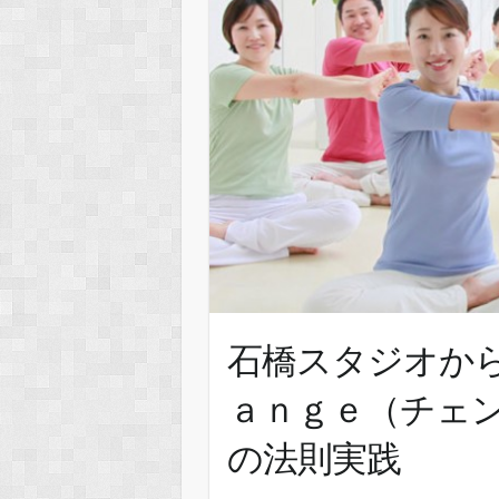
石橋スタジオか
ａｎｇｅ（チェ
の法則実践