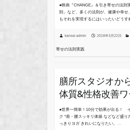
●映画『CHANGE』＆引き寄せの法
則」など、多くの法則が、健康や幸せ
もそれを実現するにはいったいどうす
kansai-admin
2018年3月22日
寄せの法則実践
膳所スタジオか
体質&性格改善
●世界一簡単！10分で効果が出る！ 
ク *肩・腰スッキリ体操 などなど盛りだ
っきりヨガ きれいになりたい。…