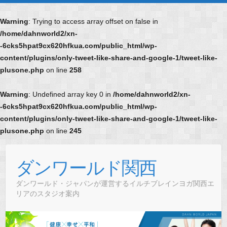
Warning
: Trying to access array offset on false in
/home/dahnworld2/xn-
-6cks5hpat9cx620hfkua.com/public_html/wp-
content/plugins/only-tweet-like-share-and-google-1/tweet-like-
plusone.php
on line
258
Warning
: Undefined array key 0 in
/home/dahnworld2/xn-
-6cks5hpat9cx620hfkua.com/public_html/wp-
content/plugins/only-tweet-like-share-and-google-1/tweet-like-
plusone.php
on line
245
Skip
to
ダンワールド関西
content
ダンワールド・ジャパンが運営するイルチブレインヨガ関西エ
リアのスタジオ案内