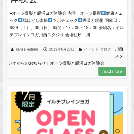
●オーラ撮影と腸活ヨガ体験会 内容：オーラ撮影
健康チェ
ック
腸ほぐし体操
ツボチェック
呼吸と瞑想 開催日：
6/29（土）、30（日） 時間：17：00～18：00 会場名：イル
チブレインヨガ川西スタジオ 会場住所：川…
川西
kansai-admin
2019年6月27日
イベント
,
ブログ
スタ
ジオからのお知らせ！オーラ撮影と腸活ヨガ体験会
read more