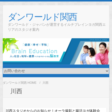
Skip
to
ダンワールド関西
content
ダンワールド・ジャパンが運営するイルチブレインヨガ関西エ
リアのスタジオ案内
ダンワールド関西 HOME
川西
川西
川西スタジオからのお知らせ！オーラ撮影と腸活ヨガ体験会