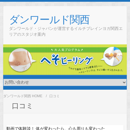
Skip
to
ダンワールド関西
content
ダンワールド・ジャパンが運営するイルチブレインヨガ関西エ
リアのスタジオ案内
ダンワールド関西 HOME
口コミ
口コミ
動画で体験談！ 体が変わったら、心も周りも変わった