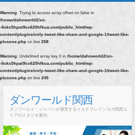
Warning
: Trying to access array offset on false in
/home/dahnworld2/xn-
-6cks5hpat9cx620hfkua.com/public_html/wp-
content/plugins/only-tweet-like-share-and-google-1/tweet-like-
plusone.php
on line
258
Warning
: Undefined array key 0 in
/home/dahnworld2/xn-
-6cks5hpat9cx620hfkua.com/public_html/wp-
content/plugins/only-tweet-like-share-and-google-1/tweet-like-
plusone.php
on line
245
Skip
to
ダンワールド関西
content
ダンワールド・ジャパンが運営するイルチブレインヨガ関西エ
リアのスタジオ案内