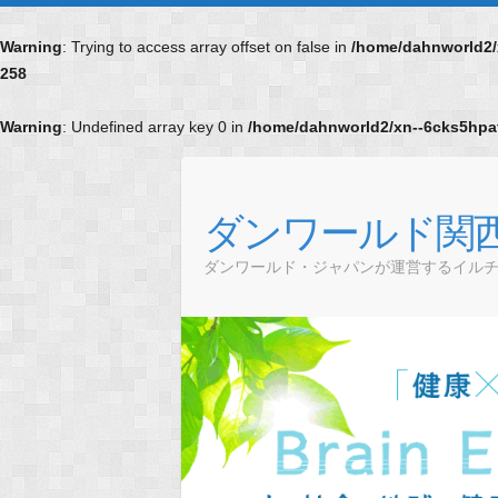
Warning
: Trying to access array offset on false in
/home/dahnworld2/x
258
Warning
: Undefined array key 0 in
/home/dahnworld2/xn--6cks5hpat
Skip
to
content
ダンワールド関
ダンワールド・ジャパンが運営するイル