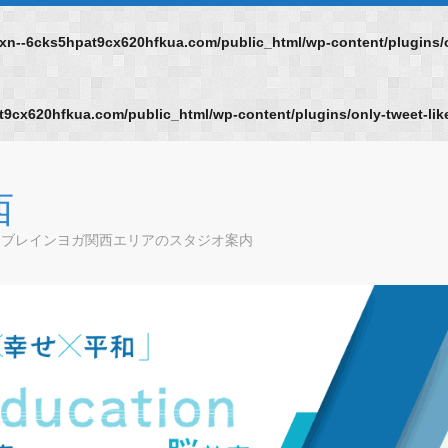
n--6cks5hpat9cx620hfkua.com/public_html/wp-content/plugins/on
9cx620hfkua.com/public_html/wp-content/plugins/only-tweet-like
西
チブレインヨガ関西エリアのスタジオ案内