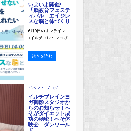
いよいよ開催!
「脳教育フェステ
ィバル」エイジレ
スな脳と体づくり
6月9日のオンライン
+イルチブレインヨガ
...
続きを読む
イベント
ブログ
イルチブレインヨ
ガ御影スタジオか
らのお知らせ！へ
そがダイエット成
功の秘密！へそ体
験会 ダンワール
ド