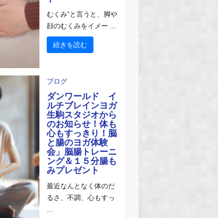
むくみ”と言うと、脚や
顔のむくみをイメー ...
続きを読む
ブログ
ダンワールド イ
ルチブレインヨガ
生駒スタジオから
のお知らせ！体も
心もすっきり！脳
と腸のヨガ体験
会」脳腸トレーニ
ング＆１５分腸も
みプレゼント
最近なんとなく体のだ
るさ、不調、心もすっ
...