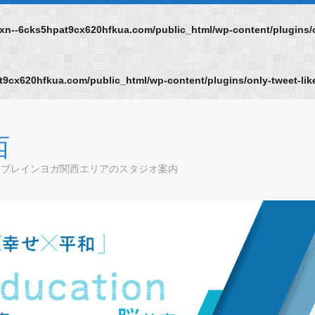
n--6cks5hpat9cx620hfkua.com/public_html/wp-content/plugins/on
9cx620hfkua.com/public_html/wp-content/plugins/only-tweet-like
西
チブレインヨガ関西エリアのスタジオ案内