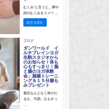
むくみ”と言うと、脚や
顔のむくみをイメー ...
続きを読む
ブログ
ダンワールド イ
ルチブレインヨガ
生駒スタジオから
のお知らせ！体も
心もすっきり！脳
と腸のヨガ体験
会」脳腸トレーニ
ング＆１５分腸も
みプレゼント
最近なんとなく体のだ
るさ、不調、心もすっ
...