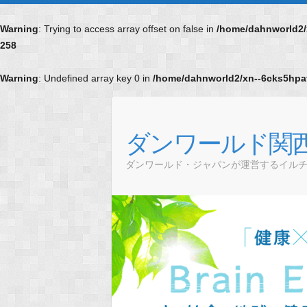
Warning
: Trying to access array offset on false in
/home/dahnworld2/x
258
Warning
: Undefined array key 0 in
/home/dahnworld2/xn--6cks5hpat
Skip
to
content
ダンワールド関
ダンワールド・ジャパンが運営するイル