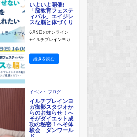
いよいよ開催!
「脳教育フェステ
ィバル」エイジレ
スな脳と体づくり
6月9日のオンライン
+イルチブレインヨガ
...
続きを読む
イベント
ブログ
イルチブレインヨ
ガ御影スタジオか
らのお知らせ！へ
そがダイエット成
功の秘密！へそ体
験会 ダンワール
ド