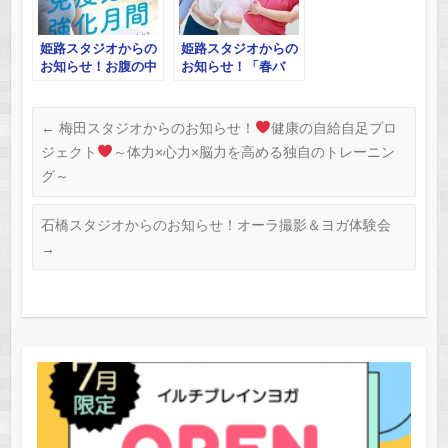
姫路スタジオからの
姫路スタジオからの
お知らせ！お腹の中
お知らせ！「春バ
からぽっかぽか！ヨ
テ」すっきり！ヨガ
ガ体験会 他
体験会
←
梅田スタジオからのお知らせ！
健康の自給自足プロ
ジェクト
～体力×心力×脳力を高める独自のトレーニン
グ～
石橋スタジオからのお知らせ！オーラ撮影＆ヨガ体験会
→