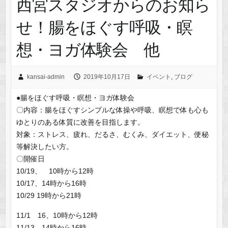
西宮スタジオからのお知ら
せ！腸をほぐす呼吸・瞑
想・ヨガ体験会 他
kansai-admin
2019年10月17日
イベント
,
ブログ
●腸をほぐす呼吸・瞑想・ヨガ体験会
〇内容：腸をほぐすシンプルな体操や呼吸、瞑想で体も心も
ゆとりのある体質に改善を目指します。
対象：ストレス、疲れ、だるさ、むくみ、ダイエット、便秘
等解決したい方。
〇開催日
10/19、 10時から12時
10/17、14時から16時
10/29 19時から21時
11/1 16、10時から12時
11/13、14時から16時