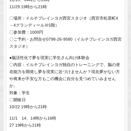
11/29 19時から21時
〇場所：イルチブレインヨガ西宮スタジオ（西宮市松原町4
－4グランディールⅢ5階）
〇参加費：1000円
〇ご予約・お問合せ0798‐26‐9580（イルチブレインヨガ西宮
スタジオ）
●脳活性化で夢を現実に学生さん向け体験会
〇内容：イルチブレインヨガ独自のトレーニングで、脳の潜
在能力を開発し夢を現実に近づけませんか？現在夢がない方
や将来が不安な方もこの機会に自分を見つめていみません
か。
対象：学生
〇開催日
10/22 19時から21時
11/1 14、14時から16時
27 19時から21時