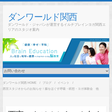
Skip
to
ダンワールド関西
content
ダンワールド・ジャパンが運営するイルチブレインヨガ関西エ
リアのスタジオ案内
ダンワールド関西 HOME
ブログ
イベント
西宮スタジオからのお知らせ！腸をほぐす呼吸・瞑想・ヨガ体験会 他