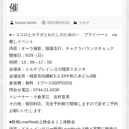
催
kansai-admin
2022年5月2日
ブログ
●～ココロとカラダとわたしのための～ プライベート na
癒しイベント
内容：オーラ撮影、陰陽五行、チャクラバランスチェック
開催日：5/29（日）
時間：13：00～17：00
会場名：イルチブレインヨガ橿原スタジオ
会場住所：橿原市内膳町5-2-33中和八木ビル4階
参加費：無料 1ブース500円/20分
問合せ電話：0744-21-0330
トレーナー：小倉里江 吉村直美
その他：個別対応、完全予約制で開催しますので必ずご予約
お願いいたします。
●映画LoveHeals上映会＆ミニ体験会
内容：ドキュメンタリー映画LoveHeals上映と実際に映画の