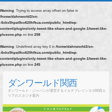
Warning
: Trying to access array offset on false in
/home/dahnworld2/xn-
-6cks5hpat9cx620hfkua.com/public_html/wp-
content/plugins/only-tweet-like-share-and-google-1/tweet-like-
plusone.php
on line
258
Warning
: Undefined array key 0 in
/home/dahnworld2/xn-
-6cks5hpat9cx620hfkua.com/public_html/wp-
content/plugins/only-tweet-like-share-and-google-1/tweet-like-
plusone.php
on line
245
Skip
to
ダンワールド関西
content
ダンワールド・ジャパンが運営するイルチブレインヨガ関西エ
リアのスタジオ案内