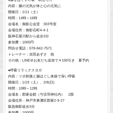
内容：腸の元気が体と心の元気に
開催日：1/11（土）
時間：14時～16時
会場名：御影公会堂 303号室
会場住所：御影石町4-4-1
阪神石屋川駅から徒歩3分
参加費：1000円
問合せ電話：078-842-7571
トレーナー：吉田あずさ 他
その他：LINE＠お友だち追加で￥100引き 要予約
●呼吸リラックスヨガ
内容：ツボ刺激と腸ほぐし体操で深い呼吸
開催日：1/19（土）、2/9(日)
時間：10時～12時
会場名：郡家会館（弓弦羽神社内） 1階
会場住所：神戸市東灘区郡家2-9-27
阪急御影徒歩3分
参加費：1000円