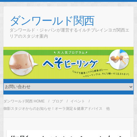
Skip
to
ダンワールド関西
content
ダンワールド・ジャパンが運営するイルチブレインヨガ関西エ
リアのスタジオ案内
ダンワールド関西 HOME
ブログ
イベント
御影スタジオからのお知らせ！オーラ測定＆健康アドバイス 他