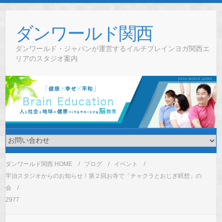
Skip
to
ダンワールド関西
content
ダンワールド・ジャパンが運営するイルチブレインヨガ関西エ
リアのスタジオ案内
ダンワールド関西 HOME
ブログ
イベント
宇治スタジオからのお知らせ！第２回お寺で「チャクラとおじぎ瞑想」の
会
2977