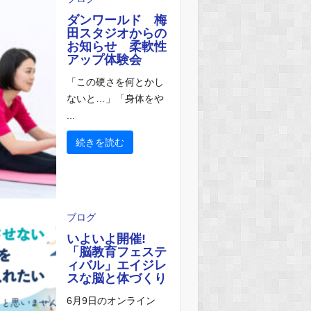
ダンワールド 梅
田スタジオからの
お知らせ 柔軟性
アップ体験会
「この硬さを何とかし
ないと…」「身体をや
...
続きを読む
ブログ
いよいよ開催!
「脳教育フェステ
ィバル」エイジレ
スな脳と体づくり
6月9日のオンライン