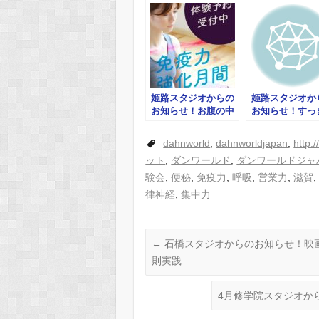
姫路スタジオからの
姫路スタジオか
お知らせ！お腹の中
お知らせ！すっ
からぽっかぽか！ヨ
ヨガ体験会
ガ体験会 他
dahnworld
,
dahnworldjapan
,
http:
ット
,
ダンワールド
,
ダンワールドジャ
験会
,
便秘
,
免疫力
,
呼吸
,
営業力
,
滋賀
律神経
,
集中力
←
石橋スタジオからのお知らせ！映
則実践
4月修学院スタジオか