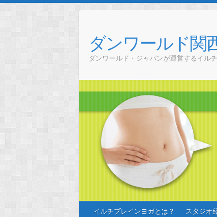
Skip
to
content
ダンワールド関
ダンワールド・ジャパンが運営するイル
イルチブレインヨガとは？
スタジオ