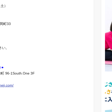
（土）
岡町33
さい。
○●
6-1South.One 3F
meji.com/