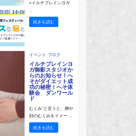
+イルチブレインヨガ
...
続きを読む
イベント
ブログ
イルチブレインヨ
ガ御影スタジオか
らのお知らせ！へ
そがダイエット成
功の秘密！へそ体
験会 ダンワール
ド
むくみ”と言うと、脚や
顔のむくみをイメー ...
続きを読む