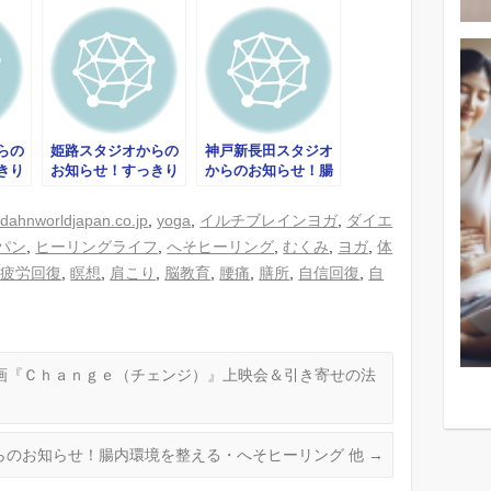
らの
姫路スタジオからの
神戸新長田スタジオ
きり
お知らせ！すっきり
からのお知らせ！腸
ヨガ体験会
から目覚める！！ヨ
ガ体験会
//dahnworldjapan.co.jp
,
yoga
,
イルチブレインヨガ
,
ダイエ
パン
,
ヒーリングライフ
,
へそヒーリング
,
むくみ
,
ヨガ
,
体
,
疲労回復
,
瞑想
,
肩こり
,
脳教育
,
腰痛
,
膳所
,
自信回復
,
自
画『Ｃｈａｎｇｅ（チェンジ）』上映会＆引き寄せの法
らのお知らせ！腸内環境を整える・へそヒーリング 他
→