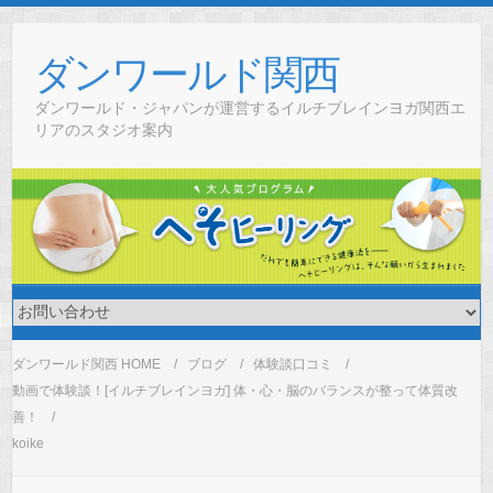
Skip
to
ダンワールド関西
content
ダンワールド・ジャパンが運営するイルチブレインヨガ関西エ
リアのスタジオ案内
ダンワールド関西 HOME
ブログ
体験談口コミ
動画で体験談！[イルチブレインヨガ] 体・心・脳のバランスが整って体質改
善！
koike