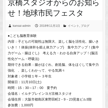
京橋スタジオからのお知ら
せ！地球市民フェスタ
kansai-admin
2018年11月1日
イベント
,
ブログ
●こども脳教育体験
内容：子どもの可能性は無限大、楽しく脳を活性化、腸いき
いき！！体操(体幹を鍛え体力アップ) 集中力アップ！(集中
力ゲーム・腸ほぐし) 考える力・わかる自身アップ！(脳活
性化ゲーム・呼吸法)
期待できる効果：腸がほぐれ、創造脳、体をほぐして集中力
強化 、楽しくわかって、やる気満々
対象者：小学校１年～３年生
開催日：11月10日(土)
時間：15：30～17：00 要予約
会場名：イルチブレインヨガ京橋スタジオ
会場住所：大阪市都島区東野田町2－9－23晃進ビル3階
参加費：1,000円