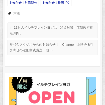
お知らせ！対話型セ
お知らせ！映画『Ｃ
ミナー～みんなで新
ｈａｎｇｅ（チェン
しいライフスタイル
ジ）』上映会＆引き
京橋
について考える～
寄せの法則実践
←
11月のイルチブレインヨガは「冷え対策！体質改善推
進月間」
星和台スタジオからのお知らせ！「Change」上映会＆引
き寄せの法則実践講座 他
→