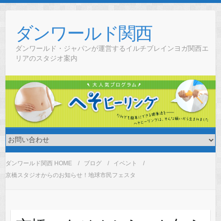
Skip
to
ダンワールド関西
content
ダンワールド・ジャパンが運営するイルチブレインヨガ関西エ
リアのスタジオ案内
ダンワールド関西 HOME
ブログ
イベント
京橋スタジオからのお知らせ！地球市民フェスタ