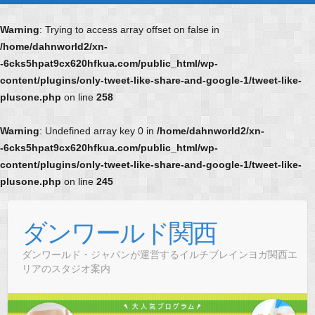
Warning
: Trying to access array offset on false in
/home/dahnworld2/xn-
-6cks5hpat9cx620hfkua.com/public_html/wp-
content/plugins/only-tweet-like-share-and-google-1/tweet-like-
plusone.php
on line
258
Warning
: Undefined array key 0 in
/home/dahnworld2/xn-
-6cks5hpat9cx620hfkua.com/public_html/wp-
content/plugins/only-tweet-like-share-and-google-1/tweet-like-
plusone.php
on line
245
Skip
to
ダンワールド関西
content
ダンワールド・ジャパンが運営するイルチブレインヨガ関西エ
リアのスタジオ案内